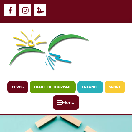
Panneau de gestion des cookies
CCVDS
OFFICE DE TOURISME
ENFANCE
SPORT
Menu