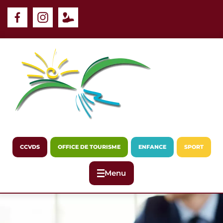
Panneau de gestion des cookies
CCVDS
OFFICE DE TOURISME
ENFANCE
SPORT
Menu