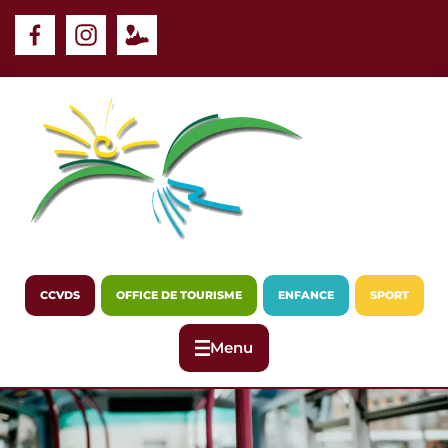
Panneau de gestion des cookies
CCVDS
OFFICE DE TOURISME
ENFANCE
SPORT
Menu