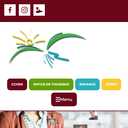
Panneau de gestion des cookies
CCVDS
OFFICE DE TOURISME
ENFANCE
SPORT
Menu