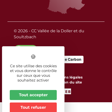
© 2026 - CC Vallée de la Doller et du
Soultzbach
No Result
Website Carbon
Ce site utilise des cookies
et vous donne le contrôle
sur ceux que vous
Contact
Mentions légales
souhaitez activer
Accessibilité
Plan du site
Tout accepter
Tout refuser