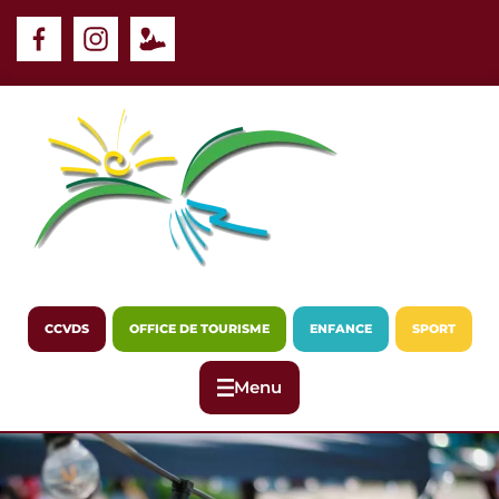
Panneau de gestion des cookies
CCVDS
OFFICE DE TOURISME
ENFANCE
SPORT
Menu