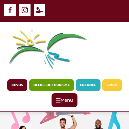
Panneau de gestion des cookies
CCVDS
OFFICE DE TOURISME
ENFANCE
SPORT
Menu