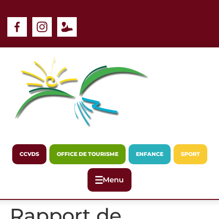
Panneau de gestion des cookies
CCVDS
OFFICE DE TOURISME
ENFANCE
SPORT
Menu
Rapport de