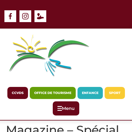
Panneau de gestion des cookies
CCVDS
OFFICE DE TOURISME
ENFANCE
SPORT
Menu
Magazine – Spécial